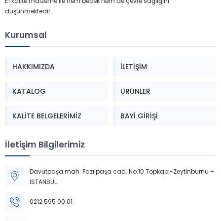
E1 kalite malzeme ile hem bebek hem de çevre sağlığını
düşünmektedir.
Kurumsal
HAKKIMIZDA
İLETİŞİM
KATALOG
ÜRÜNLER
KALİTE BELGELERİMİZ
BAYİ GİRİŞİ
Aymini
İletişim Bilgilerimiz
Davutpaşa mah. Fazılpaşa cad. No:10 Topkapı-Zeytinburnu –
İSTANBUL
Cevap Yaz
0212 595 00 01