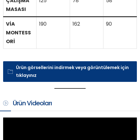
ÇALIŞMA
125
78
58
MASASI
VİA
190
162
90
MONTESS
ORİ
Ürün görsellerini indirmek veya görüntülemek için
tıklayınız
Ürün Videoları